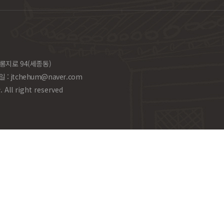
롱지로 94(세종동)
일 :
jtchehum@naver.com
l right reserved