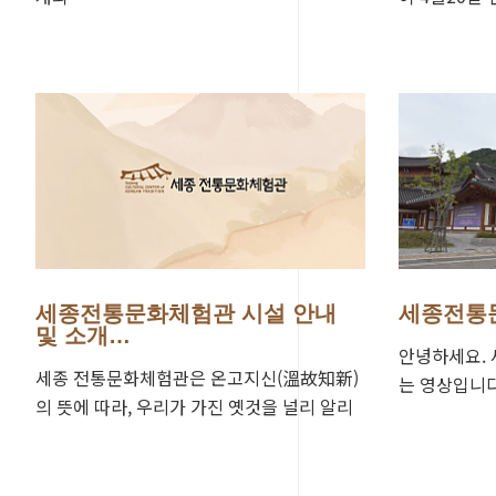
서 숙성과정을
후 수강생에
세종전통문화체험관 시설 안내
세종전통
및 소개…
안녕하세요.
세종 전통문화체험관은 온고지신(溫故知新)
는 영상입니다
의 뜻에 따라, 우리가 가진 옛것을 널리 알리
문의는 044)
고 깨우쳐 미래로 나아가는 공간이며, 아이부
다.감사합…
터 어른까지 모두…