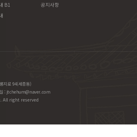
 B1
공지사항
내
롱지로 94(세종동)
일 :
jtchehum@naver.com
l right reserved