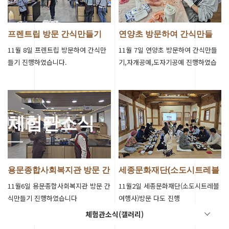
프렌트립 방문 간식만들기
연양초 방문하여 간식만들
진행
기,자개공예,…
11월 8일 프렌트립 방문하여 간식만
11월 7일 연양초 방문하여 간식만들
들기 진행하였습니다.
기,자개공예,도자기공예 진행하였습
니다.
체험관소식
세종 전통문화체험관의 소식들을 알려드립니다.
용문종합사회복지관 방문 간
세종문화재단(소도시트레블
식만들기 진…
여행사)방문 …
11월6일 용문종합사회복지관 방문 간
11월2일 세종문화재단(소도시트레블
식만들기 진행하였습니다
여행사)방문 다도 진행
체험관소식(갤러리)