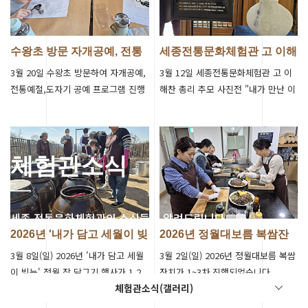
수왕초 방문 자개공예, 전통
세종전통문화체험관 고 이해
예절,도자…
찬 총리 추…
3월 20일 수왕초 방문하여 자개공예,
3월 12일 세종전통문화체험관 고 이
전통예절,도자기 공예 프로그램 진행
해찬 총리 추모 사진전 "내가 만난 이
되었습니다
해찬"개최
체험관소식
세종 전통문화체험관의 소식들을 알려드립니다.
2026년 '내가 담고 세월이 빚
2026년 정월대보름 복쌈잔
는'…
치 진행
3월 8일(일) 2026년 '내가 담고 세월
3월 2일(일) 2026년 정월대보름 복쌈
이 빚는' 정월 장 담그기 행사가 1,2
잔치가 1~3차 진행되었습니다.
체험관소식(갤러리)
차 진행되었습니다.