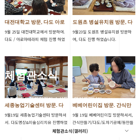
대전대학교 방문, 다도 아로
도원초 병설유치원 방문, 다
마테라피 …
도 진행
9월 25일 대전대학교에서 방문하여.
9월23일 도원초 병설유치원 방문하
다도 / 아로마테라피 체험 진행 하였
여, 다도 진행 하였습니다.
습니다.
체험관소식
세종 전통문화체험관의 소식들을 알려드립니다.
세종농업기술센터 방문. 다
베베어린이집 방문. 간식만
도명상&미술…
들기/다도/…
9월19일 세종농업기술센터 방문하셔
9월 19일 베베어린이집 방문하셔서,
서. 다도명상&미술심리치유 진행하였
간식만들기/다도/도자기공예/등만들
습니다.
기 진행하였습니다.
체험관소식(갤러리)