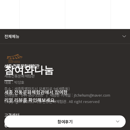
전체메뉴
참여와나눔
세종전통문화체험관
대표 : 박상호
주소 : 세종특별자치시 모롱지로 94(세종동)
세종 전통문화체험관에서 참여한
전화번호 : 044-850-3100
체험관 이메일 :
jtchehum@naver.com
리얼 리뷰를 확인해보세요.
Copyright
2022 세종전통문화체험관. All right reserved
고객센터
참여후기
044-850-3100