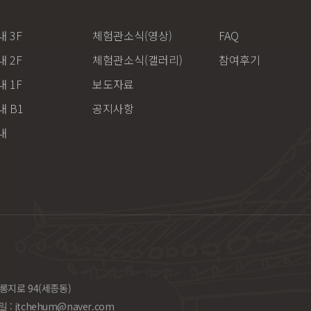
 3F
체험관소식(영상)
FAQ
 2F
체험관소식(갤러리)
참여후기
 1F
보도자료
 B1
공지사항
내
롱지로 94(세종동)
일 :
jtchehum@naver.com