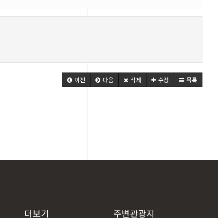
이전
다음
삭제
수정
목록
더보기
주변관광지