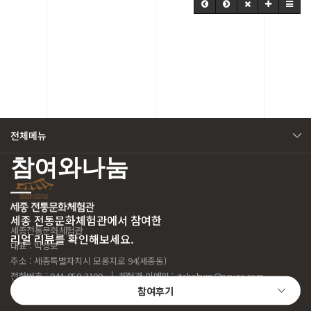
전체메뉴
참여와나눔
세종 전통문화체험관에서 참여한
세종전통문화체험관
리얼 리뷰를 확인해보세요.
대표 : 박상호
주소 : 세종특별자치시 모롱지로 94(세종동)
전화번호 : 044-850-3100
체험관 이메일 :
jtchehum@naver.com
참여후기
Copyright
2022 세종전통문화체험관. All right reserved