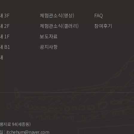
 3F
체험관소식(영상)
FAQ
 2F
체험관소식(갤러리)
참여후기
 1F
보도자료
 B1
공지사항
내
롱지로 94(세종동)
일 :
jtchehum@naver.com