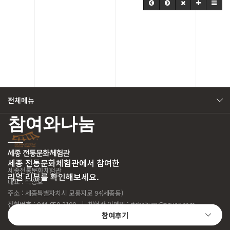
전체메뉴
참여와나눔
세종 전통문화체험관에서 참여한
세종전통문화체험관
리얼 리뷰를 확인해보세요.
대표 : 박상호
주소 : 세종특별자치시 모롱지로 94(세종동)
전화번호 : 044-850-3100
체험관 이메일 :
jtchehum@naver.com
참여후기
Copyright
2022 세종전통문화체험관. All right reserved