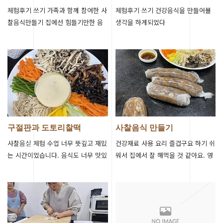
찾다.
체험후기 쓰기 가족과 함께 참여한 사
체험후기 쓰기 건강음식을 만들어볼
찰음식만들기 집에선 힘들기만한 음
생각을 하게되었다
식만들기가 가족과함께하는 힐링시간
이되었네요. 뜻깊은 시간을 만들어주
신 스님께…
구절판과 도토리찰떡
사찰음식 만들기
사찰음싣 체험 수업 너무 뜻깊고 재밌
건강재료 사용 요리 즐겁구요 하기 쉬
는 시간이었습니다. 음식도 너무 맛있
워서 집에서 잘 해먹을 것 같아요. 영
어서 다른 사찰음식도 만들어보고 싶
양 찰떡 너무 맛있어요
네요