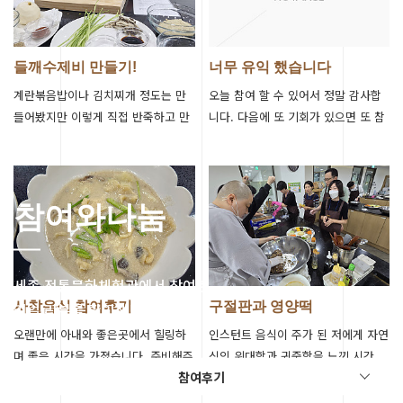
들깨수제비 만들기!
너무 유익 했습니다
계란볶음밥이나 김치찌개 정도는 만
오늘 참여 할 수 있어서 정말 감사합
들어봤지만 이렇게 직접 반죽하고 만
니다. 다음에 또 기회가 있으면 또 참
들어본 것과 디테일 있게 요리를 배워
여하고 싶어요.!
본 게 처음인데, 앞으로 살면서 요리
할 때…
참여와나눔
세종 전통문화체험관에서 참여한
리얼 리뷰를 확인해보세요.
사찰음식 참여후기
구절판과 영양떡
오랜만에 아내와 좋은곳에서 힐링하
인스턴트 음식이 주가 된 저에게 자연
며 좋은 시간을 가졌습니다. 준비해주
식의 위대함과 귀중함을 느낀 시간.
참여후기
신 분들께 감사드립니다
먹는걸 조금 더 신경쓰겠습니다.