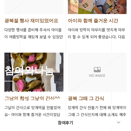
광복절 행사 재미있었어요
아이와 함께 즐거운 시간
다양한 행사를 준비해 주셔서 아이들
아이와 방학의 마무리를 멋지게 마무
이 여름방학을 재밌게 보낼 수 있었던
리 할 수 있게 되어 좋았습니다. 다음
것 같아요 앞으로도 많은 행사 부탁드
번에도 꼭 참여하고 싶어요.
려요 감사합니다! 문의는 044)85…
참여와나눔
세종 전통문화체험관에서 참여한
그날의 함성 그날의 간식^^
광복 그때 그 간식
리얼 리뷰를 확인해보세요.
그날의 간식으로 망개떡을 만들었어
망개떡 간식 만들기 전에 왜 망개떡이
요~ 아이와 함께 즐거운 시간이었답
그때 그 간식인지에 대해 소개도 해주
니다
시고 아이들과 광복절에 대해 뜻 깊은
참여후기
체험도 할 수 있게 해주셔서 감사…