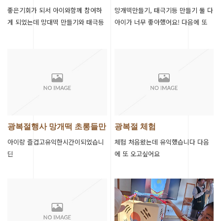
초롱등 만들…
좋은기회가 되서 아이와함께 참여하
망개떡만들기, 태극기등 만들기 둘 다
게 되었는데 망대떡 만들기와 태극등
아이가 너무 좋아했어요! 다음에 또
만들기까지 너무 알찬시간이었던것
참여하고 싶어요~
같아요 너무감사합니다
광복절행사 망개떡 초롱들만
광복절 체험
들기
아이랑 즐겁고유익한시간이되었습니
체험 처음왔는데 유익했습니다 다음
딘
에 또 오고싶어요