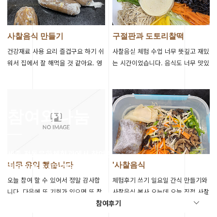
사찰음식 만들기
구절판과 도토리찰떡
건강재료 사용 요리 즐겁구요 하기 쉬
사찰음싣 체험 수업 너무 뜻깊고 재밌
워서 집에서 잘 해먹을 것 같아요. 영
는 시간이었습니다. 음식도 너무 맛있
양 찰떡 너무 맛있어요
어서 다른 사찰음식도 만들어보고 싶
네요
참여와나눔
세종 전통문화체험관에서 참여한
리얼 리뷰를 확인해보세요.
너무 유익 했습니다
'사찰음식
오늘 참여 할 수 있어서 정말 감사합
체험후기 쓰기 일요일 간식 만들기와
니다. 다음에 또 기회가 있으면 또 참
사찰음식 봉사 오는데 오늘 직접 사찰
참여후기
여하고 싶어요.!
음식 수강을 받아 보니 새로운 감회~
~~ 집으로 가져 가라고 좀 챙겼는