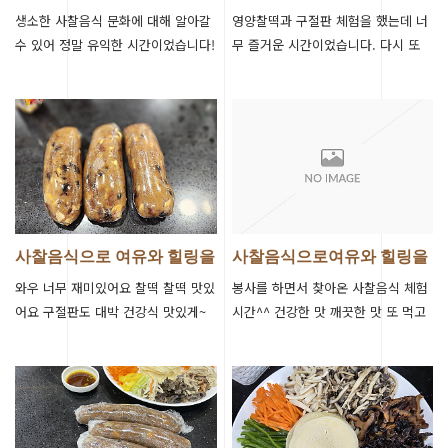
생소한 사찰음식 문화에 대해 알아갈
영양찰떡과 구절판 체험을 했는데 너
수 있어 정말 유익한 시간이었습니다!
무 즐거운 시간이었습니다. 다시 또
다음에도 기회가 된다면 꼭 참여하고
방문하겠습니다
싶습니다~!!
사찰음식으로 여유와 힐링을
사찰음식으로여유와 힐링을
찾다.
찾다
와우 너무 재미있어요 찰떡 찰떡 맛있
봉사를 하면서 찾아온 사찰음식 체험
어요 구절판도 대박 건강식 맛있게~
시간^^ 건강한 맛 깨끗한 맛 또 먹고
힐링타임 감사합니다 고맙습니다
싶은 맛 너무너무 힐링되는 시간이였
습니다 오늘 좋은 수업을 해주신 스님
께…