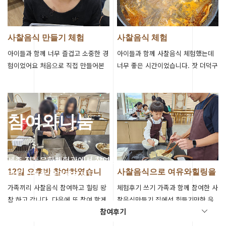
사찰음식 만들기 체험
사찰음식 체험
아이들과 함께 너무 즐겁고 소중한 경
아이들과 함께 사찰음식 체험했는데
험이었어요 처음으로 직접 만들어본
너무 좋은 시간이었습니다. 잣 더덕구
사찰음식~ 잣더덕구이는 달짝지근해
이와 채개장 만들었는데 본인들이 만
서 아이들도 너무 잘먹네요~ 이런 행
드니 안먹던 더덕구이도 잘 먹네요~
사가 …
아이…
참여와나눔
세종 전통문화체험관에서 참여한
리얼 리뷰를 확인해보세요.
12일 오후반 참여하였습니
사찰음식으로 여유와힐링을
다^^
찾다.
가족끼리 사찰음식 참여하고 힐링 왕
체험후기 쓰기 가족과 함께 참여한 사
창 하고 갑니다. 다음에 또 참여 할게
찰음식만들기 집에선 힘들기만한 음
참여후기
요^^ 스님 및 직원분들 고생하셨어
식만들기가 가족과함께하는 힐링시간
여!
이되었네요. 뜻깊은 시간을 만들어주