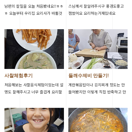
갑니다^^
남편의 칼질을 오늘 처음봤네요!!ㅎㅎ
스님께서 잘알려주시구 풍경도좋고
ㅎ 오늘부터 우리집 요리사가 바뀔것
잼썼어요 요리하는거재밌네요
같아용 맛있고 건강한 사찰음식도 배
우고 의미도 알아가는 뜻깊은 시간이
었습…
사찰체험후기
들깨수제비 만들기!
처음해보는 사찰음식체험이었는데 설
계란볶음밥이나 김치찌개 정도는 만
명도 잘해주시고 너무 즐겁게 요리할
들어봤지만 이렇게 직접 반죽하고 만
수 있는 시간이었습니다!
들어본 것과 디테일 있게 요리를 배워
본 게 처음인데, 앞으로 살면서 요리
할 때…