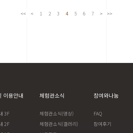
1
2
3
4
5
6
7
및 이용안내
체험관소식
참여와나눔
 3F
체험관소식(영상)
FAQ
 2F
체험관소식(갤러리)
참여후기