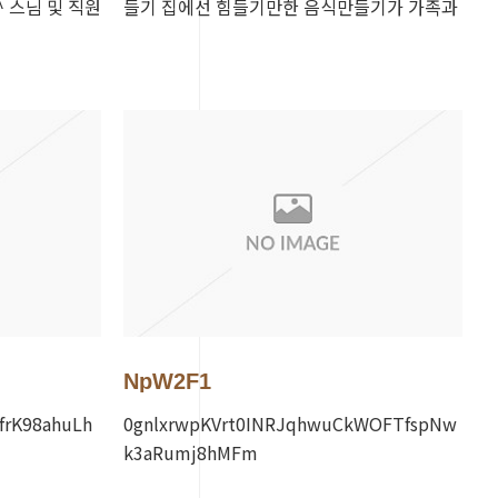
^ 스님 및 직원
들기 집에선 힘들기만한 음식만들기가 가족과
함께하는 힐링시간이되었네요. 뜻깊은 시간을
만들어주신 스님께…
NpW2F1
rK98ahuLh
0gnlxrwpKVrt0INRJqhwuCkWOFTfspNw
k3aRumj8hMFm