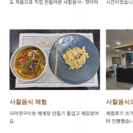
요 처음으로 직접 만들어본 사찰음식~ 잣더덕
시간이었습니다
구이는 달짝지근해서 아이들도 너무 잘먹네요
는데 본인들이
~ 이런 행사가 …
먹네요~ 아이
사찰음식 체험
사찰음식으
더덕잣구이랑 채개장 만들기 즐겁고 재밌었어
체험후기 쓰기 
요
터 진행했습니
개장과 더덕 