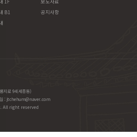
 1F
보도자료
 B1
공지사항
내
롱지로 94(세종동)
일 :
jtchehum@naver.com
l right reserved