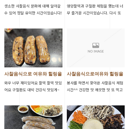
생소한 사찰음식 문화에 대해 알아갈
영양찰떡과 구절판 체험을 했는데 너
수 있어 정말 유익한 시간이었습니다!
무 즐거운 시간이었습니다. 다시 또
다음에도 기회가 된다면 꼭 참여하고
방문하겠습니다
싶습니다~!!
사찰음식으로 여유와 힐링을
사찰음식으로여유와 힐링을
찾다.
찾다
와우 너무 재미있어요 찰떡 찰떡 맛있
봉사를 하면서 찾아온 사찰음식 체험
어요 구절판도 대박 건강식 맛있게~
시간^^ 건강한 맛 깨끗한 맛 또 먹고
힐링타임 감사합니다 고맙습니다
싶은 맛 너무너무 힐링되는 시간이였
습니다 오늘 좋은 수업을 해주신 스님
께…