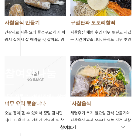
사찰음식 만들기
구절판과 도토리찰떡
건강재료 사용 요리 즐겁구요 하기 쉬
사찰음싣 체험 수업 너무 뜻깊고 재밌
워서 집에서 잘 해먹을 것 같아요. 영
는 시간이었습니다. 음식도 너무 맛있
양 찰떡 너무 맛있어요
어서 다른 사찰음식도 만들어보고 싶
네요
참여와나눔
세종 전통문화체험관에서 참여한
리얼 리뷰를 확인해보세요.
너무 유익 했습니다
'사찰음식
오늘 참여 할 수 있어서 정말 감사합
체험후기 쓰기 일요일 간식 만들기와
니다. 다음에 또 기회가 있으면 또 참
사찰음식 봉사 오는데 오늘 직접 사찰
참여후기
여하고 싶어요.!
음식 수강을 받아 보니 새로운 감회~
~~ 집으로 가져 가라고 좀 챙겼는