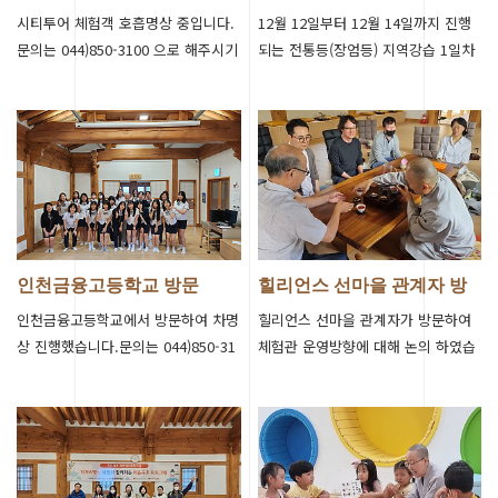
일차
시티투어 체험객 호흡명상 중입니다.
12월 12일부터 12월 14일까지 진행
문의는 044)850-3100 으로 해주시기
되는 전통등(장엄등) 지역강습 1일차
바랍니다.
사진입니다.
인천금융고등학교 방문
힐리언스 선마을 관계자 방
문
인천금융고등학교에서 방문하여 차명
힐리언스 선마을 관계자가 방문하여
상 진행했습니다.문의는 044)850-31
체험관 운영방향에 대해 논의 하였습
00 으로 해주시기 바랍니다.
니다