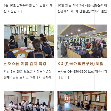
9월 20일 삼부유치원 간식 만들기 체
10월 28일 저녁 7시 세종 전통문화체
험 사진입니다.
험관에서 제1회 전월산음악회가 열렸
습니다.쌀쌀한 날씨에도 100여명이
찾아와 클래식을 즐겼습니다
선재스님 여름 김치 특강
KDI(한국개발연구원) 체험
지난 7월 29일 토요일 사찰음식명장
문의는 044)850-3100 으로 해주시기
선재스님을 모시고 여름나기 김치특
바랍니다.
강을 진행했습니다.문의는 044)850-
3100 으로 해주시기 바랍니다.