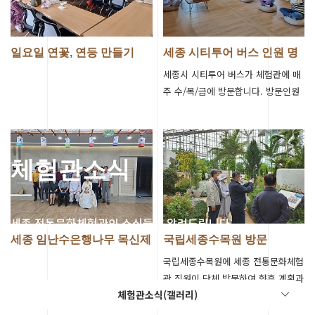
일요일 연꽃, 연등 만들기
세종 시티투어 버스 인원 명
상체험 진…
세종시 시티투어 버스가 체험관에 매
주 수/목/금에 방문합니다. 방문인원
과 함께 명상체험을 하는 시간을 갖습
니다
체험관소식
세종 전통문화체험관의 소식들을 알려드립니다.
세종 임난수은행나무 목신제
국립세종수목원 방문
관련 세미…
국립세종수목원에 세종 전통문화체험
관 직원이 단체 방문하여 향후 계획과
체험관소식(갤러리)
운영방안을 논의하고 수목원을 둘러
보았습니다.